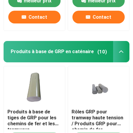
meilleur prix
meilleur prix
Tubes en fibre de verre époxy
Contact
Contact
Outils de ligne en direct
Produits à base de GRP en caténaire
(10)
Produits à base de GRP en caténaire
Isolateur de ligne aérienne
Garnitures d'isolateur
Rameau en fibre de verre époxy
Produits à base de
Rôles GRP pour
tiges de GRP pour les
tramway haute tension
chemins de fer et les
/ Produits GRP pour
D'une épaisseur n'excédant pas 1 mm
tramways
chemin de fer