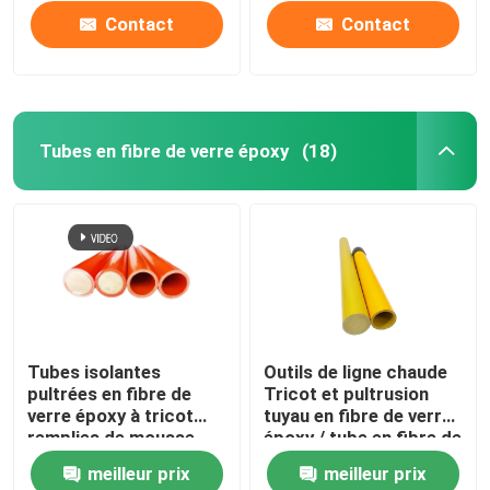
Contact
Contact
Tubes en fibre de verre époxy
(18)
À la maison
Tubes isolantes
Outils de ligne chaude
pultrées en fibre de
Tricot et pultrusion
Produits
verre époxy à tricot
tuyau en fibre de verre
remplies de mousse
époxy / tube en fibre de
pour outils à chaud
verre époxy
meilleur prix
meilleur prix
Vidéos