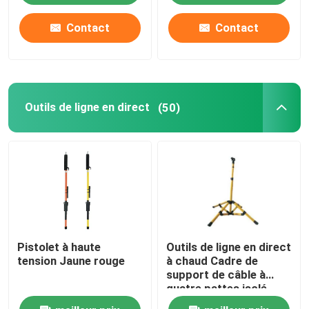
Contact
Contact
À propos de nous
Visite de l'usine
Outils de ligne en direct
(50)
Contrôle de la qualité
Nous contacter
Nouvelles
Pistolet à haute
Outils de ligne en direct
Demandez un devis
tension Jaune rouge
à chaud Cadre de
support de câble à
quatre pattes isolé
Isolateur ferroviaire