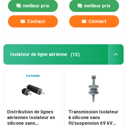
meilleur prix
meilleur prix
fusible coupé
Contact
Contact
Machine isolante
Échafaudages isolés
Isolateur de ligne aérienne
(15)
Profil de pultrusion en fibre de verre
FRP a moulé des produits
Distribution de lignes
Transmission Isolateur
aériennes Isolateur en
à silicone sans
silicone sans
fil/suspension 69 kV