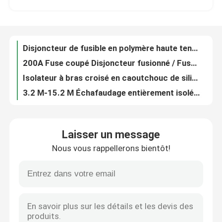
200A Fuse coupé Disjoncteur fusionné / Fuseau à chute de haute tension coupé
Isolateur à bras croisé en caoutchouc de silicone à haute tension
À propos de nous
3.2 M-15.2 M Échafaudage entièrement isolé pour le travail en ligne directe
Vêtements à haute résistance au feu à l'époxy Rod Isolation à la fibre de verre époxy Durable
Visite de l'usine
Rameau à haute flexibilité en fibre de verre époxy Rameau isolant à haute isolation en verre époxy
Résistance aux UV élevée à la fibre de verre époxy pour les isolants industriels composites
Contrôle de la qualité
Échafaudage à haute sécurité / Plateforme isolée résistante aux UV pour le travail en ligne directe
Échafaudages isolés en fibre de verre de haute qualité pour les travaux électriques en direct
Nous contacter
Échafaudage modulaire isolant facile à assembler et à démonter
Laisser un message
L'isolateur en caoutchouc de silicone post-PA6
Nous vous rappellerons bientôt!
11 kV -69 kV Distribution Siléacide sans issue/suspension résister à l'isolateur polymère
Nouvelles
TID Power Mold Life Frp Produits moulés à la main Durable Moulure en FRP fiable
Produits moulés en FRP sur mesure Produits moulés en FRP haute tension
Demandez un devis
Distribution Isolateur en polymère en silicone pour lignes aériennes
Produits en FRP par injection Produits moulés par isolant
Isolateur ferroviaire