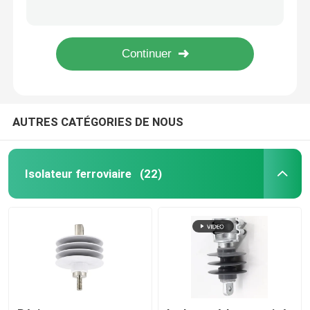
Isolateur PA6 avec pince à vis
Produits moulés Frp sur mesure Matériau isolant Produits moulés
Tubes en fibre de verre époxy
Solutions de pultrusion Produits moulés en FRP Produits moulants en FRP Pour vos besoins
HPRWG5-35kV Coupe de fusible composite / Coupe de fusible électrique de protection contre la haute tension
Outils de ligne en direct
AUTRES CATÉGORIES DE NOUS
Produits à base de GRP en caténaire
Isolateur de ligne aérienne
Isolateur ferroviaire
(22)
Garnitures d'isolateur
Rameau en fibre de verre époxy
D'une épaisseur n'excédant pas 1 mm