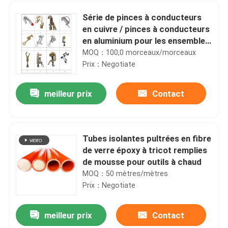
Série de pinces à conducteurs
en cuivre / pinces à conducteurs
en aluminium pour les ensembles
de terre
MOQ：100,0 morceaux/morceaux
Prix：Negotiate
meilleur prix
Contact
Tubes isolantes pultrées en fibre
de verre époxy à tricot remplies
À la maison
de mousse pour outils à chaud
MOQ：50 mètres/mètres
Prix：Negotiate
Produits
meilleur prix
Contact
Disjoncteur de fusible en polymère haute tension / découpage de fusible à goutte composite
Vidéos