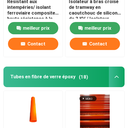
Résistant aux
Isolateur à bras croisé
intempéries/ isolant
de tramway en
ferroviaire composite à
caoutchouc de silicone
fusible coupé
haute résistance à la
de 3 KV / Isolateur
déchirure
ferroviaire
meilleur prix
meilleur prix
Machine isolante
Contact
Contact
Échafaudages isolés
Profil de pultrusion en fibre de verre
Tubes en fibre de verre époxy
(18)
FRP a moulé des produits