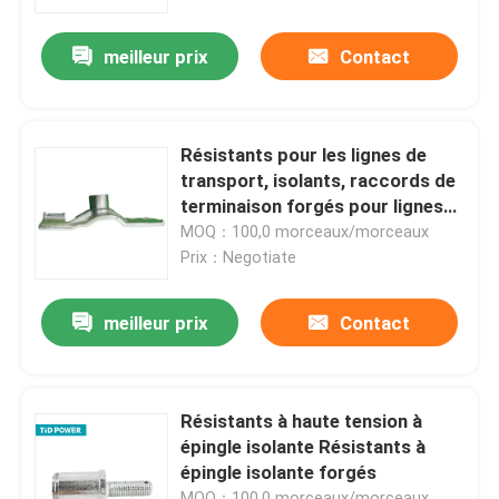
meilleur prix
Contact
À propos de nous
Visite de l'usine
Résistants pour les lignes de
transport, isolants, raccords de
Contrôle de la qualité
terminaison forgés pour lignes
chaudes
MOQ：100,0 morceaux/morceaux
Prix：Negotiate
Nous contacter
meilleur prix
Contact
Nouvelles
Demandez un devis
Résistants à haute tension à
épingle isolante Résistants à
épingle isolante forgés
Isolateur ferroviaire
MOQ：100,0 morceaux/morceaux