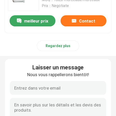
Prix：Negotiate
Tubes en fibre de verre époxy
meilleur prix
Contact
Outils de ligne en direct
Regardez plus
Produits à base de GRP en caténaire
Isolateur de ligne aérienne
Laisser un message
Nous vous rappellerons bientôt!
Garnitures d'isolateur
Rameau en fibre de verre époxy
D'une épaisseur n'excédant pas 1 mm