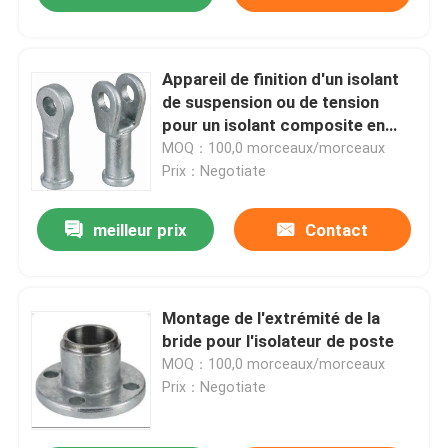
Appareil de finition d'un isolant
de suspension ou de tension
pour un isolant composite en
polymère
MOQ：100,0 morceaux/morceaux
Prix：Negotiate
meilleur prix
Contact
Montage de l'extrémité de la
bride pour l'isolateur de poste
MOQ：100,0 morceaux/morceaux
Prix：Negotiate