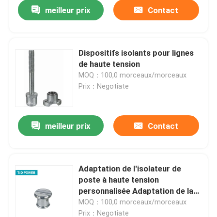
meilleur prix
Contact
Dispositifs isolants pour lignes
de haute tension
MOQ：100,0 morceaux/morceaux
Prix：Negotiate
meilleur prix
Contact
À la maison
Adaptation de l'isolateur de
poste à haute tension
Produits
personnalisée Adaptation de la
puissance de l'isolateur de poste
MOQ：100,0 morceaux/morceaux
forgée
Vidéos
Prix：Negotiate