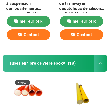
à suspension
de tramway en
composite haute
caoutchouc de silicone
tension de 25 kV
de 3 KV / Isolateur
ferroviaire
meilleur prix
meilleur prix
Contact
Contact
Tubes en fibre de verre époxy
(18)