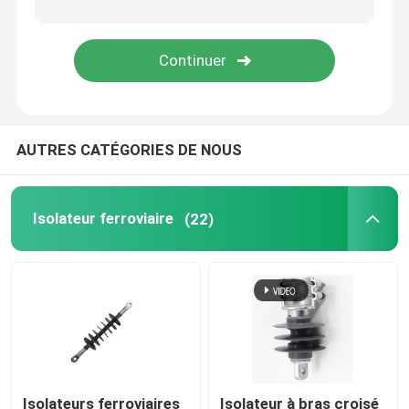
fusible coupé
Machine isolante
AUTRES CATÉGORIES DE NOUS
Échafaudages isolés
Profil de pultrusion en fibre de verre
Isolateur ferroviaire
(22)
FRP a moulé des produits
Isolateurs ferroviaires
Isolateur à bras croisé