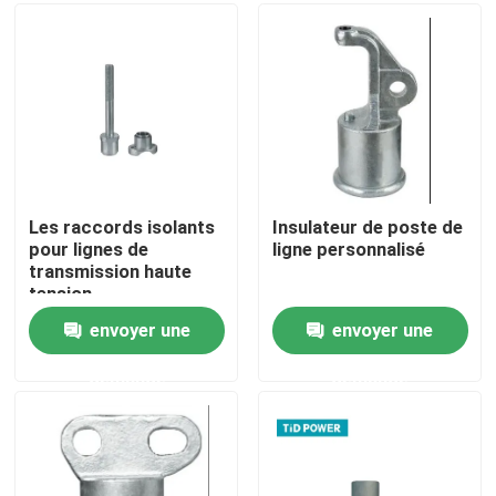
À propos de nous
Visite de l'usine
Contrôle de la qualité
Les raccords isolants
Insulateur de poste de
pour lignes de
ligne personnalisé
transmission haute
Nous contacter
tension
envoyer une
envoyer une
Nouvelles
demande
demande
Demandez un devis
Isolateur ferroviaire