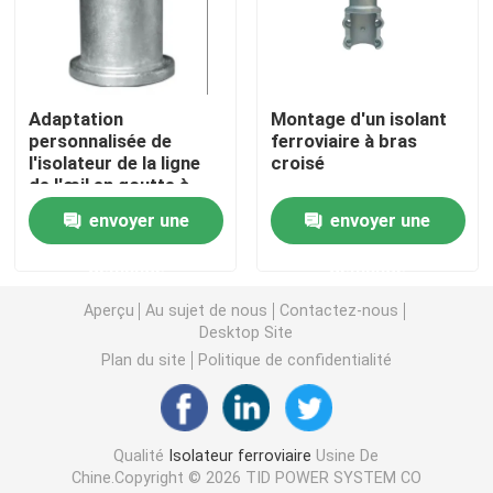
Tubes en fibre de verre époxy
Adaptation
Montage d'un isolant
Outils de ligne en direct
personnalisée de
ferroviaire à bras
l'isolateur de la ligne
croisé
de l'œil en goutte à
Produits à base de GRP en caténaire
goutte
envoyer une
envoyer une
Isolateur de ligne aérienne
demande
demande
Aperçu
Au sujet de nous
Contactez-nous
Desktop Site
Garnitures d'isolateur
Plan du site
Politique de confidentialité
Rameau en fibre de verre époxy
Qualité
Isolateur ferroviaire
Usine De
D'une épaisseur n'excédant pas 1 mm
Chine.Copyright © 2026 TID POWER SYSTEM CO