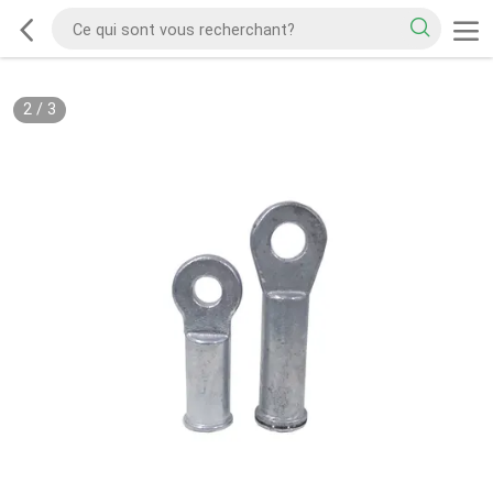
2
/
3