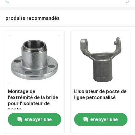
produits recommandés
Montage de
L'isolateur de poste de
À la maison
l'extrémité de la bride
ligne personnalisé
pour l'isolateur de
poste
Produits
envoyer une
envoyer une
demande
demande
Vidéos