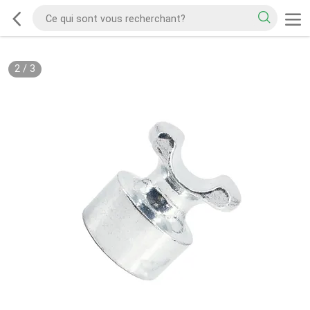
2
/
3