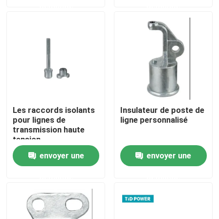
demande
demande
À propos de nous
Visite de l'usine
Contrôle de la qualité
Les raccords isolants
Insulateur de poste de
pour lignes de
ligne personnalisé
Nous contacter
transmission haute
tension
Nouvelles
envoyer une
envoyer une
demande
demande
Demandez un devis
Isolateur ferroviaire