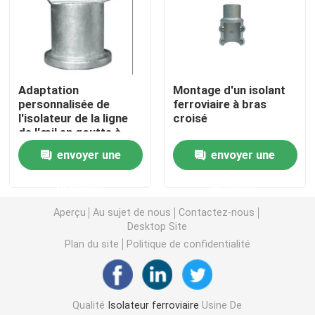
Tubes en fibre de verre époxy
Outils de ligne en direct
Adaptation
Montage d'un isolant
personnalisée de
ferroviaire à bras
l'isolateur de la ligne
croisé
Produits à base de GRP en caténaire
de l'œil en goutte à
goutte
envoyer une
envoyer une
Isolateur de ligne aérienne
demande
demande
Aperçu
Au sujet de nous
Contactez-nous
Garnitures d'isolateur
Desktop Site
Plan du site
Politique de confidentialité
Rameau en fibre de verre époxy
D'une épaisseur n'excédant pas 1 mm
Qualité
Isolateur ferroviaire
Usine De