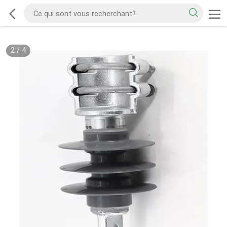
2
/
4