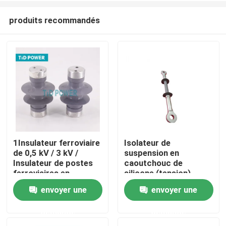
produits recommandés
1Insulateur ferroviaire
Isolateur de
de 0,5 kV / 3 kV /
suspension en
À la maison
Insulateur de postes
caoutchouc de
ferroviaires en
silicone (tension)
caoutchouc de
envoyer une
envoyer une
Produits
silicone
demande
demande
Vidéos