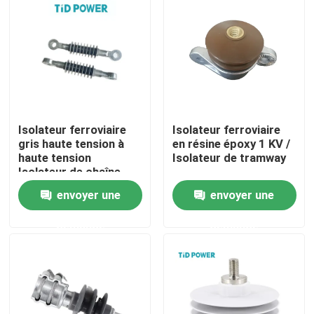
À propos de nous
Visite de l'usine
Contrôle de la qualité
Isolateur ferroviaire
Isolateur ferroviaire
gris haute tension à
en résine époxy 1 KV /
haute tension
Isolateur de tramway
Isolateur de chaîne
Nous contacter
ferroviaire composite
envoyer une
envoyer une
en silicium
Nouvelles
demande
demande
Demandez un devis
Isolateur ferroviaire