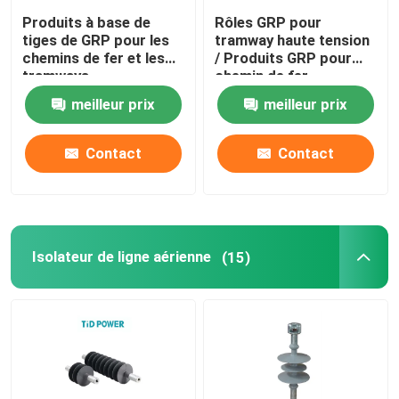
Produits à base de
Rôles GRP pour
tiges de GRP pour les
tramway haute tension
Tubes en fibre de verre époxy
chemins de fer et les
/ Produits GRP pour
tramways
chemin de fer
Outils de ligne en direct
meilleur prix
meilleur prix
Contact
Contact
Produits à base de GRP en caténaire
Isolateur de ligne aérienne
Isolateur de ligne aérienne
(15)
Garnitures d'isolateur
Rameau en fibre de verre époxy
D'une épaisseur n'excédant pas 1 mm