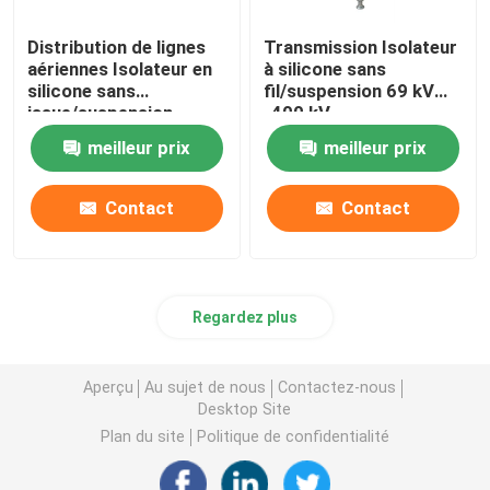
Distribution de lignes
Transmission Isolateur
fusible coupé
aériennes Isolateur en
à silicone sans
silicone sans
fil/suspension 69 kV
issue/suspension
-400 kV
Machine isolante
11kV-69kV
meilleur prix
meilleur prix
Échafaudages isolés
Contact
Contact
Profil de pultrusion en fibre de verre
Regardez plus
FRP a moulé des produits
Aperçu
Au sujet de nous
Contactez-nous
Desktop Site
Plan du site
Politique de confidentialité