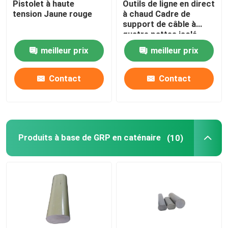
Pistolet à haute
Outils de ligne en direct
tension Jaune rouge
à chaud Cadre de
support de câble à
À propos de nous
quatre pattes isolé
meilleur prix
meilleur prix
Visite de l'usine
Contact
Contact
Contrôle de la qualité
Nous contacter
Produits à base de GRP en caténaire
(10)
Nouvelles
Demandez un devis
Isolateur ferroviaire