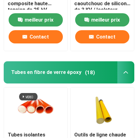
composite haute
caoutchouc de silicone
tension de 25 kV
de 3 KV / Isolateur
ferroviaire
meilleur prix
meilleur prix
Contact
Contact
Tubes en fibre de verre époxy
(18)
Tubes isolantes
Outils de ligne chaude