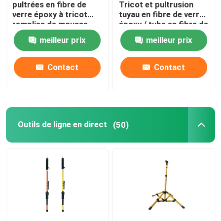
pultrées en fibre de
Tricot et pultrusion
verre époxy à tricot
tuyau en fibre de verre
remplies de mousse
époxy / tube en fibre de
pour outils à chaud
verre époxy
meilleur prix
meilleur prix
Contact
Contact
Outils de ligne en direct
(50)
À la maison
Produits
Vidéos