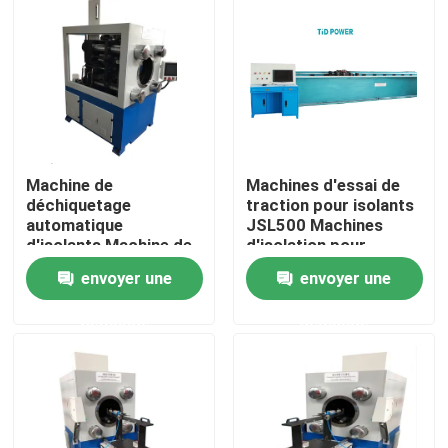
À propos de nous
Visite de l'usine
Contrôle de la qualité
Machine de
Machines d'essai de
déchiquetage
traction pour isolants
automatique
JSL500 Machines
d'isolants Machine de
d'isolation pour
Nous contacter
déchiquetage pour
isolants composites
envoyer une
envoyer une
isolants composites
Nouvelles
demande
demande
Demandez un devis
Isolateur ferroviaire