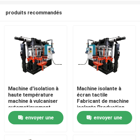
produits recommandés
Machine d'isolation à
Machine isolante à
haute température
écran tactile
À la maison
machine à vulcaniser
Fabricant de machine
automatiquement
isolante Production
pour isolants
rationalisée
envoyer une
envoyer une
Produits
composites
demande
demande
Vidéos