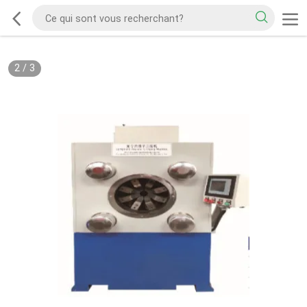
2
/
3