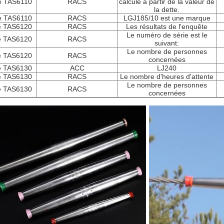
e TAS6110
RACS
calculé à partir de la valeur de
la dette.
e TAS6110
RACS
LGJ185/10 est une marque
e TAS6120
RACS
Les résultats de l'enquête
Le numéro de série est le
e TAS6120
RACS
suivant:
Le nombre de personnes
e TAS6120
RACS
concernées
e TAS6130
ACC
LJ240
e TAS6130
RACS
Le nombre d'heures d'attente
Le nombre de personnes
e TAS6130
RACS
concernées