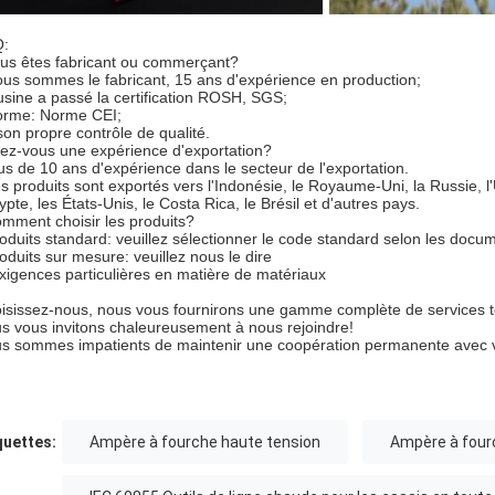
:
us êtes fabricant ou commerçant?
ous sommes le fabricant, 15 ans d'expérience en production;
'usine a passé la certification ROSH, SGS;
orme: Norme CEI;
 son propre contrôle de qualité.
ez-vous une expérience d'exportation?
lus de 10 ans d'expérience dans le secteur de l'exportation.
es produits sont exportés vers l'Indonésie, le Royaume-Uni, la Russie, l
ypte, les États-Unis, le Costa Rica, le Brésil et d'autres pays.
mment choisir les produits?
roduits standard: veuillez sélectionner le code standard selon les docu
roduits sur mesure: veuillez nous le dire
Exigences particulières en matière de matériaux
isissez-nous, nous vous fournirons une gamme complète de services 
s vous invitons chaleureusement à nous rejoindre!
s sommes impatients de maintenir une coopération permanente avec 
quettes:
Ampère à fourche haute tension
Ampère à four