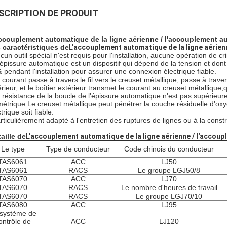
SCRIPTION DE PRODUIT
ccouplement automatique de la ligne aérienne / l'accouplement a
 caractéristiques de
L'accouplement automatique de la ligne aérien
cun outil spécial n'est requis pour l'installation, aucune opération de c
'épissure automatique est un dispositif qui dépend de la tension et dont
 pendant l'installation pour assurer une connexion électrique fiable.
 courant passe à travers le fil vers le creuset métallique, passe à traver
érieur, et le boîtier extérieur transmet le courant au creuset métallique
 résistance de la boucle de l'épissure automatique n'est pas supérieure
métrique.Le creuset métallique peut pénétrer la couche résiduelle d'oxy
trique soit fiable.
rticulièrement adapté à l'entretien des ruptures de lignes ou à la constr
taille de
L'accouplement automatique de la ligne aérienne / l'accou
Le type
Type de conducteur
Code chinois du conducteur
TAS6061
ACC
LJ50
TAS6061
RACS
Le groupe LGJ50/8
TAS6070
ACC
LJ70
TAS6070
RACS
Le nombre d'heures de travail
TAS6070
RACS
Le groupe LGJ70/10
TAS6080
ACC
LJ95
système de
ontrôle de
ACC
LJ120