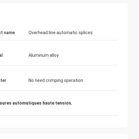
ct name
Overhead line automatic splices
al
Aluminum alloy
junior
Cynthia Zane est là.
tenant une
Facile à communiquer et très
professionnel.
ter
No need crimping operation
sures automatiques haute tension
,