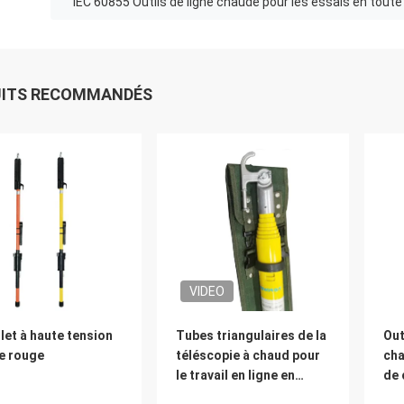
IEC 60855 Outils de ligne chaude pour les essais en toute
UITS RECOMMANDÉS
VIDEO
let à haute tension
Tubes triangulaires de la
Out
e rouge
téléscopie à chaud pour
cha
le travail en ligne en
de 
direct
iso