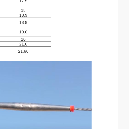
17.5
18
18.9
18.8
19.6
20
21.6
21.66