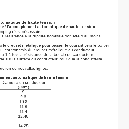
utomatique de haute tension
ne / l'accouplement automatique de haute tension
rimping n'est nécessaire.
 la résistance à la rupture nominale doit être d'au moins
s le creuset métallique pour passer le courant vers le boîtier
,qui est transmis du creuset métallique au conducteur.
 à 1,1 fois la résistance de la boucle du conducteur
de sur la surface du conducteur.Pour que la conductivité
uction de nouvelles lignes.
plement automatique de haute tension
Diamètre du conducteur
((mm)
9
9.6
10.8
11.6
11.4
12.48
14.25