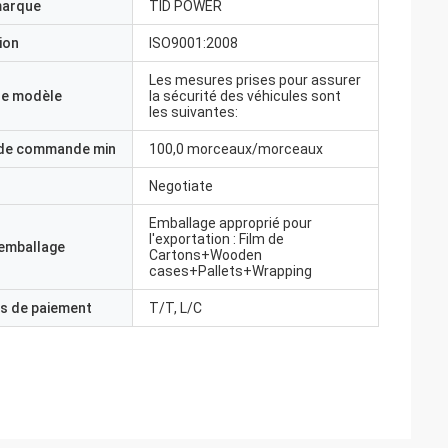
marque
TID POWER
ion
ISO9001:2008
Les mesures prises pour assurer
e modèle
la sécurité des véhicules sont
les suivantes:
 de commande min
100,0 morceaux/morceaux
Negotiate
Emballage approprié pour
l'exportation : Film de
'emballage
Cartons+Wooden
cases+Pallets+Wrapping
s de paiement
T/T, L/C