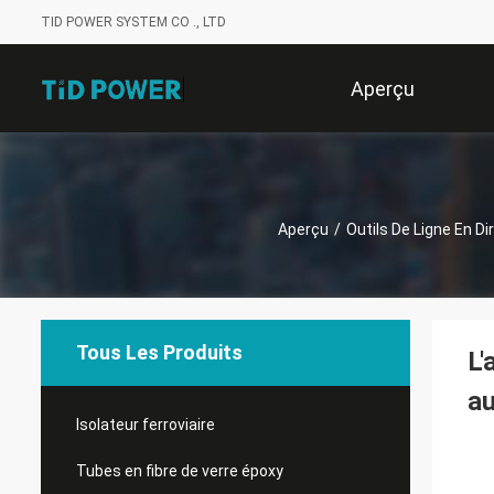
TID POWER SYSTEM CO ., LTD
Aperçu
Aperçu
/
Outils De Ligne En Di
Tous Les Produits
L'
au
Isolateur ferroviaire
Tubes en fibre de verre époxy