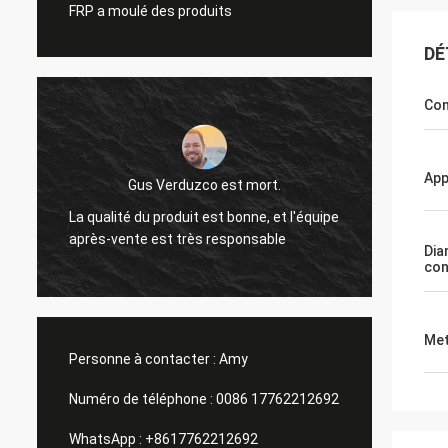
FRP a moulé des produits
DÉ
Con
App
Gus Verduzco est mort.
La qualité du produit est bonne, et l'équipe
Excell
après-vente est très responsable
foncti
Dia
co
Met
Personne à contacter :
Amy
Numéro de téléphone :
0086 17762212692
WhatsApp :
+8617762212692