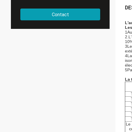
DE
Contact
L'a
Les
1Au
2.L
10%
3Le
ext
4La
iso
élec
5Pa
La 
Le 
c