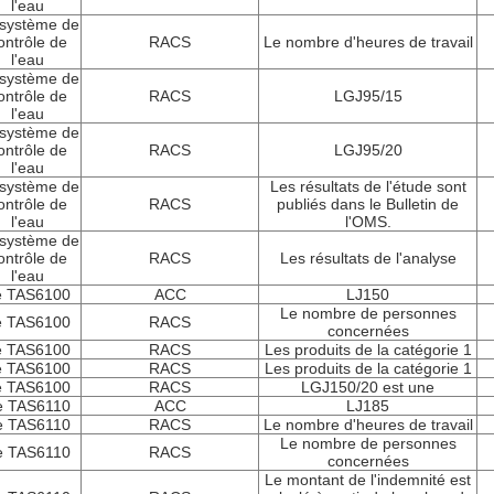
l'eau
système de
ontrôle de
RACS
Le nombre d'heures de travail
l'eau
système de
ontrôle de
RACS
LGJ95/15
l'eau
système de
ontrôle de
RACS
LGJ95/20
l'eau
système de
Les résultats de l'étude sont
ontrôle de
RACS
publiés dans le Bulletin de
l'eau
l'OMS.
système de
ontrôle de
RACS
Les résultats de l'analyse
l'eau
e TAS6100
ACC
LJ150
Le nombre de personnes
e TAS6100
RACS
concernées
e TAS6100
RACS
Les produits de la catégorie 1
e TAS6100
RACS
Les produits de la catégorie 1
e TAS6100
RACS
LGJ150/20 est une
e TAS6110
ACC
LJ185
e TAS6110
RACS
Le nombre d'heures de travail
Le nombre de personnes
e TAS6110
RACS
concernées
Le montant de l'indemnité est