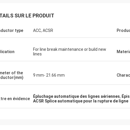
TAILS SUR LE PRODUIT
ductor type
ACC, ACSR
Produ
For line break maintenance or build new
lication
Materi
Edson Polli junior
Edson Polli 
lines
ent brillant, maintenant une
Excellent brillant, main
on verement
fonction verement
meter of the
9 mm- 21.66 mm
Charac
nductor(mm)
Épluchage automatique des lignes aériennes
,
Épis
tre en évidence
ACSR Splice automatique pour la rupture de ligne