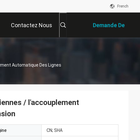
French
Contactez Nous
Demande De
Soumission
lement Automatique Des Lignes
iennes / l'accouplement
nsion
gine
CN; SHA