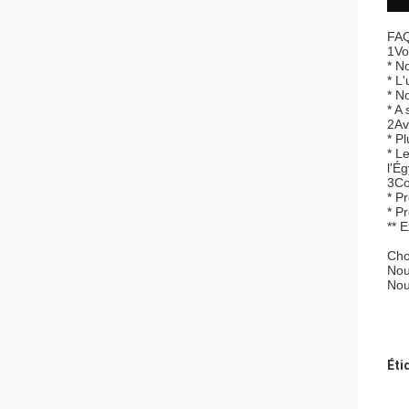
FAQ
1Vo
* N
* L
* N
* A
2Av
* P
* L
l'Ég
3Co
* P
* P
** 
Cho
Nou
Nou
Éti