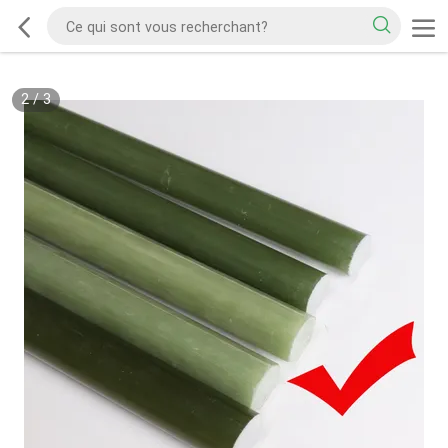
2
/
3