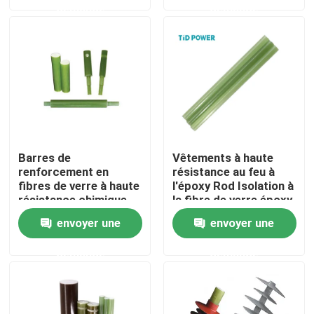
demande
demande
À propos de nous
Visite de l'usine
Contrôle de la qualité
Barres de
Vêtements à haute
renforcement en
résistance au feu à
Nous contacter
fibres de verre à haute
l'époxy Rod Isolation à
résistance chimique
la fibre de verre époxy
Durable
Nouvelles
envoyer une
envoyer une
demande
demande
Demandez un devis
Isolateur ferroviaire