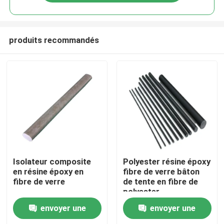
produits recommandés
À la maison
Isolateur composite
Polyester résine époxy
en résine époxy en
fibre de verre bâton
fibre de verre
de tente en fibre de
Produits
polyester
envoyer une
envoyer une
Vidéos