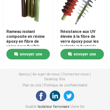
Tubes en fibre de verre époxy
Outils de ligne en direct
Rameau isolant
Résistance aux UV
composite en résine
élevée à la fibre de
époxy en fibre de
verre époxy pour les
Produits à base de GRP en caténaire
verre pour fusible
isolants industriels
coupé / arrêt de
composites
envoyer une
envoyer une
surtension
Isolateur de ligne aérienne
demande
demande
Aperçu
Au sujet de nous
Contactez-nous
Garnitures d'isolateur
Desktop Site
Plan du site
Politique de confidentialité
Rameau en fibre de verre époxy
D'une épaisseur n'excédant pas 1 mm
Qualité
Isolateur ferroviaire
Usine De