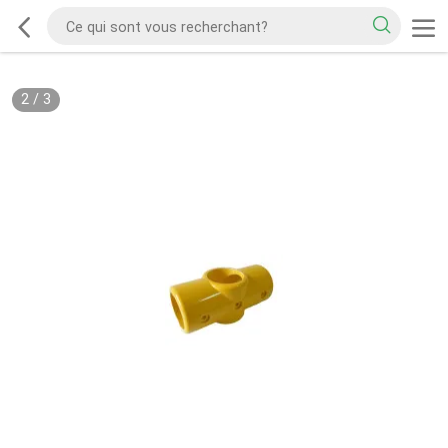
2
/
3