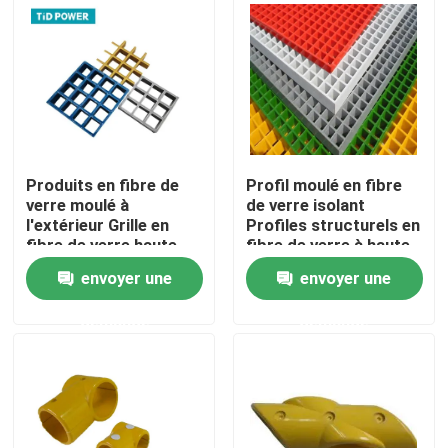
À propos de nous
Visite de l'usine
Contrôle de la qualité
Produits en fibre de
Profil moulé en fibre
verre moulé à
de verre isolant
l'extérieur Grille en
Profiles structurels en
fibre de verre haute
fibre de verre à haute
Nous contacter
résistance
résistance
envoyer une
envoyer une
personnalisée avec
différentes couleurs
Nouvelles
demande
demande
Demandez un devis
Isolateur ferroviaire