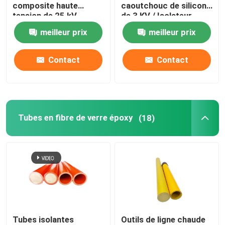
composite haute
caoutchouc de silicone
tension de 25 kV
de 3 KV / Isolateur
ferroviaire
meilleur prix
meilleur prix
Contact
Contact
Tubes en fibre de verre époxy
(18)
Tubes isolantes
Outils de ligne chaude