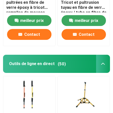
pultrées en fibre de
Tricot et pultrusion
verre époxy à tricot
tuyau en fibre de verre
remplies de mousse
époxy / tube en fibre de
pour outils à chaud
verre époxy
meilleur prix
meilleur prix
Contact
Contact
Outils de ligne en direct
(50)
À la maison
Produits
Vidéos