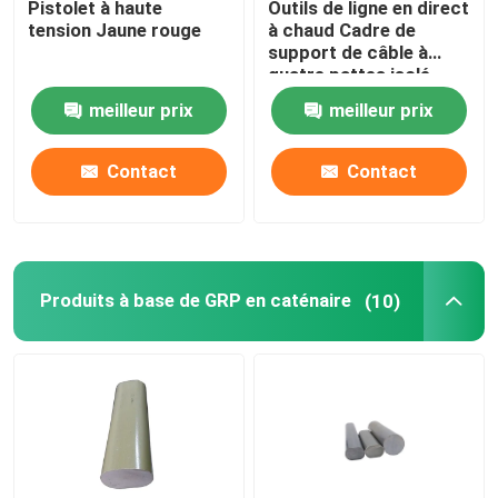
Pistolet à haute
Outils de ligne en direct
tension Jaune rouge
à chaud Cadre de
support de câble à
À propos de nous
quatre pattes isolé
meilleur prix
meilleur prix
Visite de l'usine
Contact
Contact
Contrôle de la qualité
Nous contacter
Produits à base de GRP en caténaire
(10)
Nouvelles
Demandez un devis
Isolateur ferroviaire