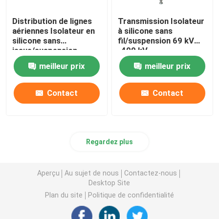
Distribution de lignes
Transmission Isolateur
fusible coupé
aériennes Isolateur en
à silicone sans
silicone sans
fil/suspension 69 kV
issue/suspension
-400 kV
Machine isolante
11kV-69kV
meilleur prix
meilleur prix
Échafaudages isolés
Contact
Contact
Profil de pultrusion en fibre de verre
Regardez plus
FRP a moulé des produits
Aperçu
Au sujet de nous
Contactez-nous
Desktop Site
Plan du site
Politique de confidentialité