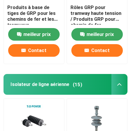
Produits à base de
Rôles GRP pour
tiges de GRP pour les
tramway haute tension
Tubes en fibre de verre époxy
chemins de fer et les
/ Produits GRP pour
tramways
chemin de fer
Outils de ligne en direct
meilleur prix
meilleur prix
Contact
Contact
Produits à base de GRP en caténaire
Isolateur de ligne aérienne
Isolateur de ligne aérienne
(15)
Garnitures d'isolateur
Rameau en fibre de verre époxy
D'une épaisseur n'excédant pas 1 mm