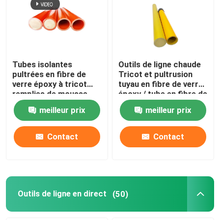
À propos de nous
Visite de l'usine
Tubes isolantes
Outils de ligne chaude
pultrées en fibre de
Tricot et pultrusion
verre époxy à tricot
tuyau en fibre de verre
Contrôle de la qualité
remplies de mousse
époxy / tube en fibre de
pour outils à chaud
verre époxy
meilleur prix
meilleur prix
Nous contacter
Contact
Contact
Nouvelles
Demandez un devis
Outils de ligne en direct
(50)
Isolateur ferroviaire