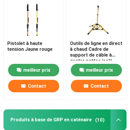
Tubes en fibre de verre époxy
Outils de ligne en direct
Pistolet à haute
Outils de ligne en direct
tension Jaune rouge
à chaud Cadre de
Produits à base de GRP en caténaire
support de câble à
quatre pattes isolé
meilleur prix
meilleur prix
Isolateur de ligne aérienne
Contact
Contact
Garnitures d'isolateur
Rameau en fibre de verre époxy
Produits à base de GRP en caténaire
(10)
D'une épaisseur n'excédant pas 1 mm