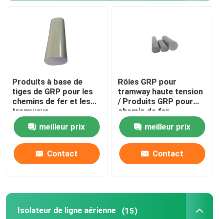
fusible coupé
Machine isolante
Produits à base de
Rôles GRP pour
Échafaudages isolés
tiges de GRP pour les
tramway haute tension
chemins de fer et les
/ Produits GRP pour
tramways
chemin de fer
Profil de pultrusion en fibre de verre
meilleur prix
meilleur prix
FRP a moulé des produits
Contact
Contact
Isolateur de ligne aérienne
(15)