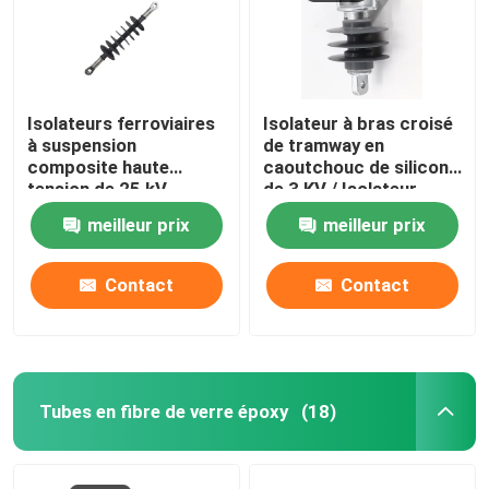
Isolateurs ferroviaires
Isolateur à bras croisé
à suspension
de tramway en
composite haute
caoutchouc de silicone
tension de 25 kV
de 3 KV / Isolateur
ferroviaire
meilleur prix
meilleur prix
Contact
Contact
À la maison
Tubes en fibre de verre époxy
(18)
Produits
Vidéos