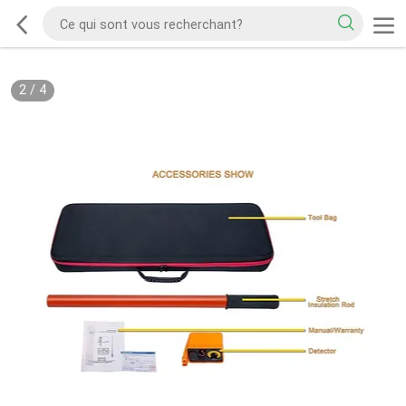
2
/
4