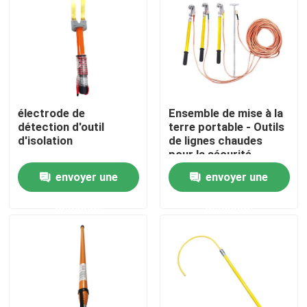
À propos de nous
Visite de l'usine
électrode de
Ensemble de mise à la
Contrôle de la qualité
détection d'outil
terre portable - Outils
d'isolation
de lignes chaudes
pour la sécurité
électrique
Nous contacter
envoyer une
envoyer une
demande
demande
Nouvelles
Demandez un devis
Isolateur ferroviaire