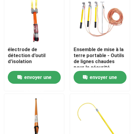
À propos de nous
Visite de l'usine
électrode de
Ensemble de mise à la
Contrôle de la qualité
détection d'outil
terre portable - Outils
d'isolation
de lignes chaudes
pour la sécurité
électrique
Nous contacter
envoyer une
envoyer une
demande
demande
Nouvelles
Demandez un devis
Isolateur ferroviaire