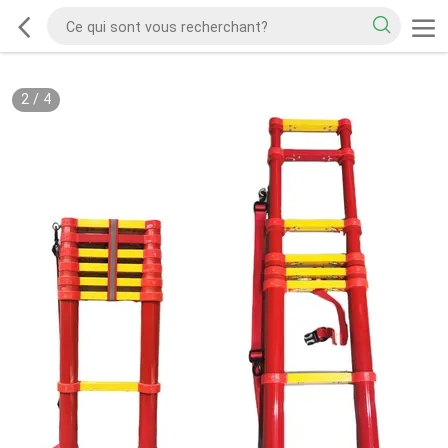
2
/
4