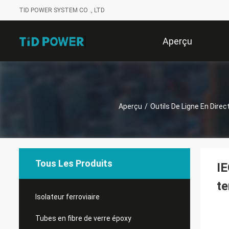
TID POWER SYSTEM CO ., LTD
Aperçu
Aperçu
/
Outils De Ligne En Direc
Tous Les Produits
IE
te
Isolateur ferroviaire
Tubes en fibre de verre époxy