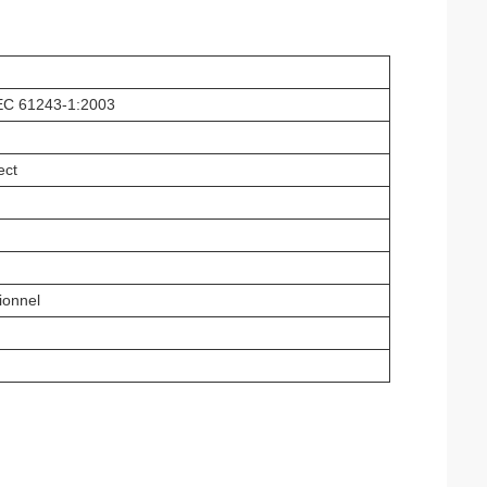
IEC 61243-1:2003
ect
ionnel