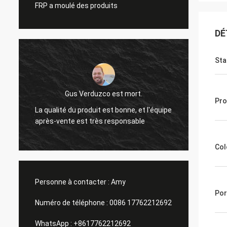
FRP a moulé des produits
DÉ
Sta
Gus Verduzco est mort.
Pro
La qualité du produit est bonne, et l'équipe
Excell
après-vente est très responsable
foncti
Col
Personne à contacter :
Amy
Por
Numéro de téléphone :
0086 17762212692
WhatsApp :
+8617762212692