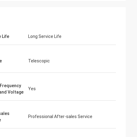
 Life
Long Service Life
junior
Cynthia Zane est là.
e
Telescopic
tenant une
Facile à communiquer et très
professionnel.
Frequency
Yes
and Voltage
sales
Professional After-sales Service
e