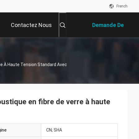
French
Contactez Nous
Demande De
Soumission
re À Haute Tension Standard Avec
stique en fibre de verre à haute
gine
CN; SHA