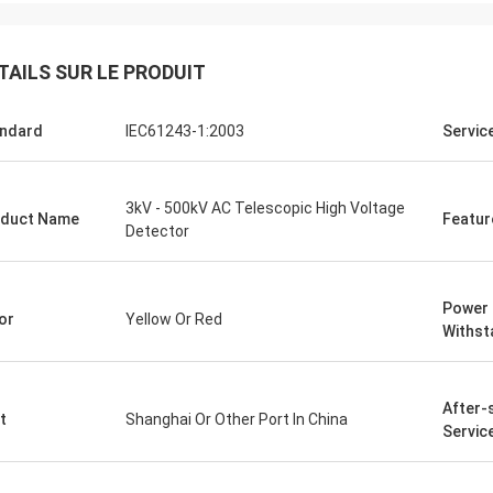
TAILS SUR LE PRODUIT
ndard
IEC61243-1:2003
Service
Edson Polli junior
Edson Polli 
3kV - 500kV AC Telescopic High Voltage
duct Name
Featur
Detector
ent brillant, maintenant une
Excellent brillant, main
on verement
fonction verement
Power 
or
Yellow Or Red
Withst
After-
t
Shanghai Or Other Port In China
Servic