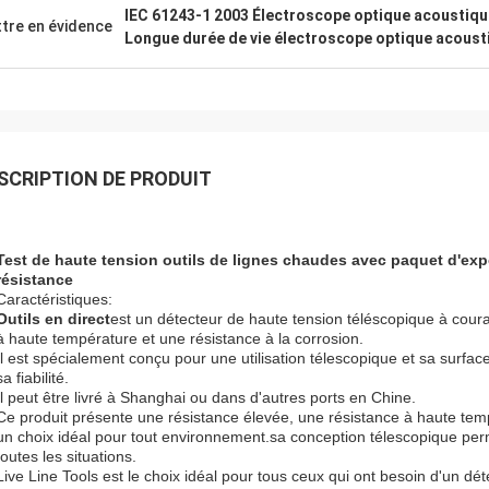
IEC 61243-1 2003 Électroscope optique acoustiqu
tre en évidence
Longue durée de vie électroscope optique acoust
SCRIPTION DE PRODUIT
Test de haute tension outils de lignes chaudes avec paquet d'expo
résistance
Caractéristiques:
Outils en direct
est un détecteur de haute tension téléscopique à coura
à haute température et une résistance à la corrosion.
Il est spécialement conçu pour une utilisation télescopique et sa surface
sa fiabilité.
Il peut être livré à Shanghai ou dans d'autres ports en Chine.
Ce produit présente une résistance élevée, une résistance à haute tempé
un choix idéal pour tout environnement.sa conception télescopique perm
toutes les situations.
Live Line Tools est le choix idéal pour tous ceux qui ont besoin d'un déte