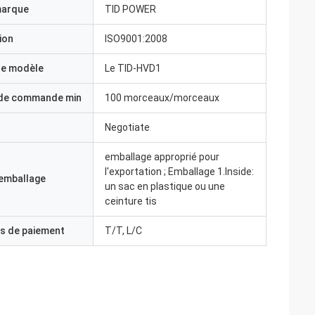
marque
TID POWER
ion
ISO9001:2008
e modèle
Le TID-HVD1
 de commande min
100 morceaux/morceaux
Negotiate
emballage approprié pour
l'exportation ; Emballage 1.Inside:
'emballage
un sac en plastique ou une
ceinture tis
s de paiement
T/T, L/C