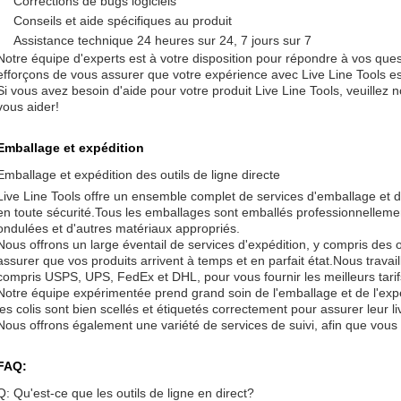
Corrections de bugs logiciels
Conseils et aide spécifiques au produit
Assistance technique 24 heures sur 24, 7 jours sur 7
Notre équipe d'experts est à votre disposition pour répondre à vos que
efforçons de vous assurer que votre expérience avec Live Line Tools es
Si vous avez besoin d'aide pour votre produit Live Line Tools, veuillez
vous aider!
Emballage et expédition
Emballage et expédition des outils de ligne directe
Live Line Tools offre un ensemble complet de services d'emballage et d
en toute sécurité.Tous les emballages sont emballés professionnelleme
ondulées et d'autres matériaux appropriés.
Nous offrons un large éventail de services d'expédition, y compris des o
assurer que vos produits arrivent à temps et en parfait état.Nous travai
compris USPS, UPS, FedEx et DHL, pour vous fournir les meilleurs tarifs
Notre équipe expérimentée prend grand soin de l'emballage et de l'exp
les colis sont bien scellés et étiquetés correctement pour assurer leur li
Nous offrons également une variété de services de suivi, afin que vous
FAQ:
Q: Qu'est-ce que les outils de ligne en direct?