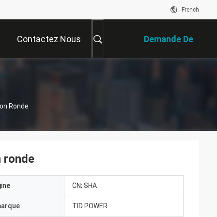
French
Contactez Nous
Demande De
Soumission
ion Ronde
n ronde
gine
CN; SHA
marque
TID POWER