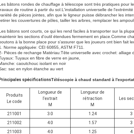
Les bâtons rondes de chauffage à télescope sont très pratiques pour le 
travaux de routine à partir du sol.L'installation universelle de l'extrémi
variété de pièces jointes, afin que le ligneur puisse débrancher les inte
retirer les couvertures de pôles, tailler les arbres, remplacer les amp
Les bâtons sont courts, ce qui les rend faciles à transporter sur la pl
maintenir les sections d'outil étendues fermement en place.Comme chaq
boutons à la bonne place pour s'assurer que les joueurs ont bien fait leu
1. Norme appliquée: CEI 60855, ASTM F711.
2- Pièces de rechange Matériau:Tête universelle avec crochet: alliage 
Tuyaux: Tuyaux en fibre de verre en jaune,
Manche: caoutchouc isolant en noir
Sac: sac en nylon étanche au vert
Principales spécifications
Téléscopie à chaud standard à l'exporta
Longueur de
Longueur de
Produits
l'extrait
rétraction
Les sec
Le code
M
M
211001
3.0
1.24
3
211002
4.0
1.57
3
211003
4.0
1.25
4