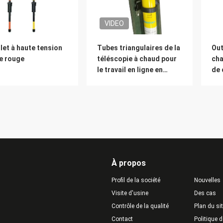
VIDEO
let à haute tension
Tubes triangulaires de la
Out
e rouge
téléscopie à chaud pour
cha
le travail en ligne en
de 
direct
iso
À propos
Profil de la société
Nouvelles
Visite d'usine
Des cas
Contrôle de la qualité
Plan du si
Contact
Politique d