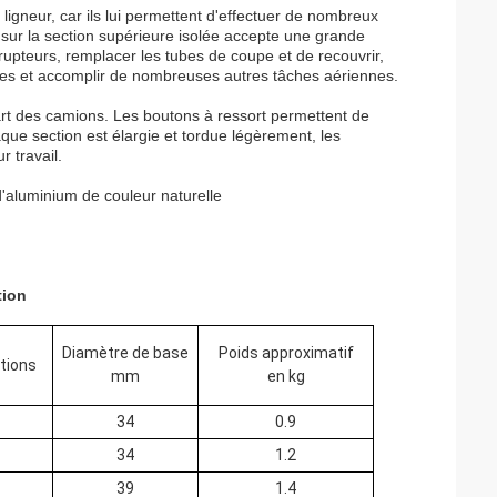
ligneur, car ils lui permettent d'effectuer de nombreux
té sur la section supérieure isolée accepte une grande
rrupteurs, remplacer les tubes de coupe et de recouvrir,
oules et accomplir de nombreuses autres tâches aériennes.
upart des camions. Les boutons à ressort permettent de
ue section est élargie et tordue légèrement, les
r travail.
d'aluminium de couleur naturelle
tion
Diamètre de base
Poids approximatif
tions
mm
en kg
34
0.9
34
1.2
39
1.4