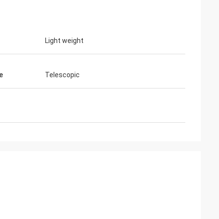
Light weight
e
Telescopic
junior
Cynthia Zane est là.
tenant une
Facile à communiquer et très
professionnel.