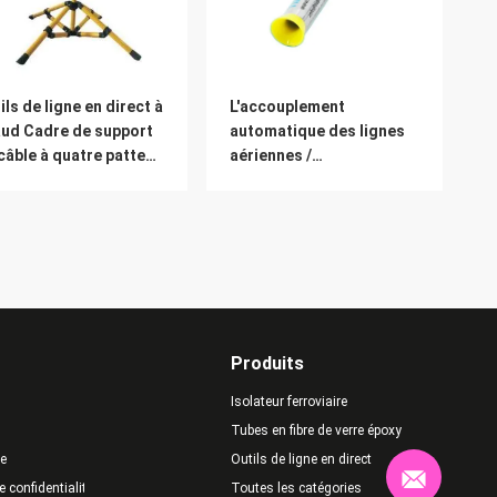
ils de ligne en direct à
L'accouplement
ud Cadre de support
automatique des lignes
câble à quatre pattes
aériennes /
lé
l'accouplement
automatique des lignes
aériennes haute tension
Produits
Isolateur ferroviaire
Tubes en fibre de verre époxy
te
Outils de ligne en direct
e confidentialité
Toutes les catégories