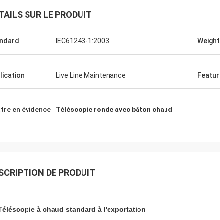
TAILS SUR LE PRODUIT
ndard
IEC61243-1:2003
Weight
lication
Live Line Maintenance
Featur
Edson Polli junior
Edson Polli 
ent brillant, maintenant une
Excellent brillant, main
tre en évidence
Téléscopie ronde avec bâton chaud
on verement
fonction verement
SCRIPTION DE PRODUIT
Téléscopie à chaud standard à l'exportation