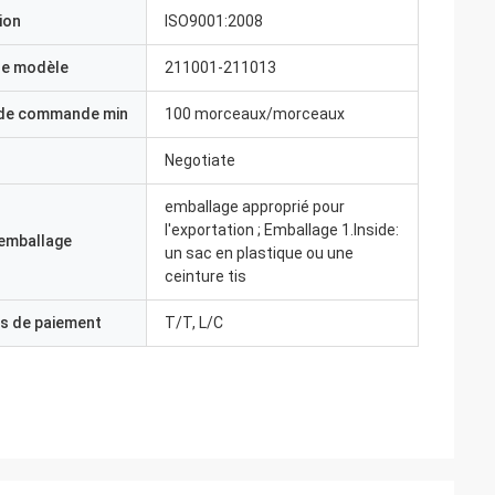
ion
ISO9001:2008
e modèle
211001-211013
 de commande min
100 morceaux/morceaux
Negotiate
emballage approprié pour
l'exportation ; Emballage 1.Inside:
'emballage
un sac en plastique ou une
ceinture tis
s de paiement
T/T, L/C