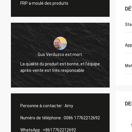
FRP a moulé des produits
DÉ
Sta
App
Gus Verduzco est mort.
La qualité du produit est bonne, et l'équipe
Excell
Met
après-vente est très responsable
foncti
DE
Personne à contacter :
Amy
Numéro de téléphone :
0086 17762212692
WhatsApp :
+8617762212692